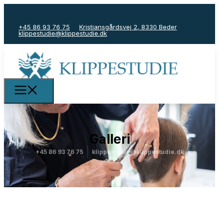
+45 86 93 76 75
Kristiansgårdsvej 2, 8330 Beder
klippestudie@klippestudie.dk
Galleri
+45 86 93 76 75
klippestudie@klippestudie.dk