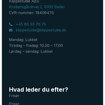
Klippestudie ApS
Kristiansgårdsvej 2, 8330 Beder
CVR-nummer: 18406470
+45 86 93 76 75
klippestudie@klippestudie.dk
Mandag: Lukket
Tirsdag – fredag: 10.00 – 17.00
Lørdag – søndag: Lukket
Hvad leder du efter?
Frisør
Priser